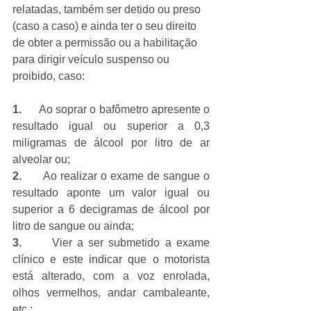
relatadas, também ser detido ou preso 
(caso a caso) e ainda t
er o seu direito 
de obter a permissão ou a habilitação 
para dirigir veículo suspenso ou 
proibido, 
caso:
1.      
Ao soprar o bafômetro apresente o 
resultado igual ou superior a 0,3 
miligramas de álcool por litro de ar 
alveolar ou;
2.      
Ao realizar o exame de sangue o 
resultado aponte um valor igual ou 
superior a 6 decigramas de álcool por 
litro de sangue ou ainda;
3.      
Vier a ser submetido a exame 
clínico e este indicar que o motorista 
está alterado, com a voz enrolada, 
olhos vermelhos, andar cambaleante, 
etc.;