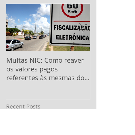
Multas NIC: Como reaver
Pontuação em
os valores pagos
CNH: suspensã
referentes às mesmas dos
últimos 5 anos
Recent Posts
Acidentes de trânsito: dor de
cabeça à vista!