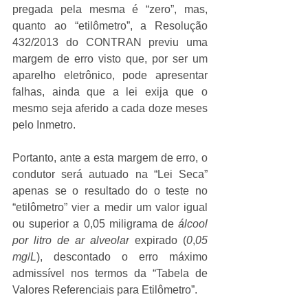
pregada pela mesma é “zero”, mas, 
quanto ao “etilômetro”, a Resolução 
432/2013 do CONTRAN previu uma 
margem de erro visto que, por ser um 
aparelho eletrônico, pode apresentar 
falhas, ainda que a lei exija que o 
mesmo seja aferido a cada doze meses 
pelo Inmetro.
Portanto, ante a esta margem de erro, o 
condutor será autuado na “Lei Seca” 
apenas se o resultado do o teste no 
“etilômetro” vier a medir um valor 
igual 
ou superior a
 0,05 
miligrama de 
álcool 
por litro de ar alveolar
 expirado (
0
,
05 
mg
/
L
), 
descontado o erro máximo 
admissível nos termos da “Tabela de 
Valores Referenciais para Etilômetro”. 