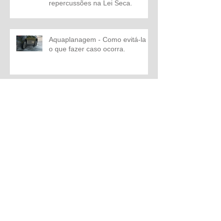
repercussões na Lei Seca.
Aquaplanagem - Como evitá-la e
o que fazer caso ocorra.
Conheça as novas regras do
estacionamento rotativo em Belo
Horizonte.
Arquivos
setembro de 2023
(1)
1 post
maio de 2023
(1)
1 post
março de 2023
(1)
1 post
fevereiro de 2023
(1)
1 post
novembro de 2019
(1)
1 post
setembro de 2019
(1)
1 post