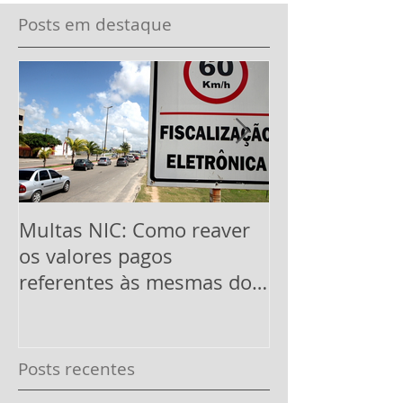
Posts em destaque
Multas NIC: Como reaver
Pontuação em
os valores pagos
CNH: suspensã
referentes às mesmas dos
últimos 5 anos
Posts recentes