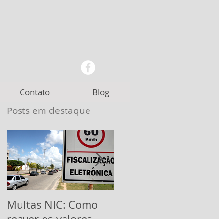
Contato
Blog
Posts em destaque
s
Multas NIC: Como
Pontuação em
reaver os valores
excesso na CNH: