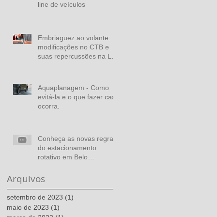
line de veículos
Embriaguez ao volante:
modificações no CTB e
suas repercussões na Lei
Seca.
Aquaplanagem - Como
evitá-la e o que fazer caso
ocorra.
Conheça as novas regras
do estacionamento
rotativo em Belo
Horizonte.
Arquivos
setembro de 2023
(1)
1 post
maio de 2023
(1)
1 post