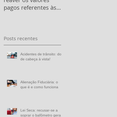
pagos referentes às
suspensão à vista!
mesmas dos últimos
5 anos
Posts recentes
Acidentes de trânsito: dor
de cabeça à vista!
Alienação Fiduciária: o
que é e como funciona
Lei Seca: recusar-se a
soprar o bafômetro gera